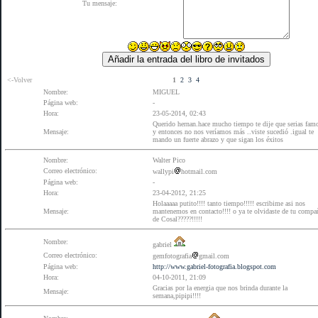
Tu mensaje:
<-Volver
1
2
3
4
Nombre:
MIGUEL
Página web:
-
Hora:
23-05-2014, 02:43
Querido hernan.hace mucho tiempo te dije que serias fam
Mensaje:
y entonces no nos veríamos más ..viste sucedió .igual te
mando un fuerte abrazo y que sigan los éxitos
Nombre:
Walter Pico
Correo electrónico:
wallypi
hotmail.com
Página web:
-
Hora:
23-04-2012, 21:25
Holaaaaa putito!!!! tanto tiempo!!!!! escribime asi nos
Mensaje:
mantenemos en contacto!!!! o ya te olvidaste de tu compa
de Cosal?????!!!!!
Nombre:
gabriel
Correo electrónico:
gemfotografia
gmail.com
Página web:
http://www.gabriel-fotografia.blogspot.com
Hora:
04-10-2011, 21:09
Gracias por la energia que nos brinda durante la
Mensaje:
semana,pipipi!!!!