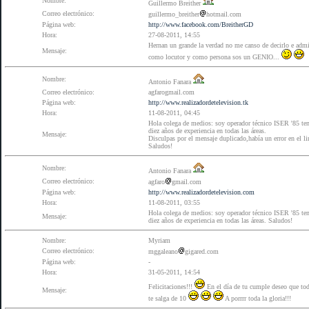
Nombre:
Guillermo Breither
Correo electrónico:
guillermo_breither
hotmail.com
Página web:
http://www.facebook.com/BreitherGD
Hora:
27-08-2011, 14:55
Hernan un grande la verdad no me canso de decirlo e adm
Mensaje:
como locutor y como persona sos un GENIO...
Nombre:
Antonio Fanara
Correo electrónico:
agfarogmail.com
Página web:
http://www.realizadordetelevision.tk
Hora:
11-08-2011, 04:45
Hola colega de medios: soy operador técnico ISER '85 te
diez años de experiencia en todas las áreas.
Mensaje:
Disculpas por el mensaje duplicado,había un error en el li
Saludos!
Nombre:
Antonio Fanara
Correo electrónico:
agfaro
gmail.com
Página web:
http://www.realizadordetelevision.com
Hora:
11-08-2011, 03:55
Hola colega de medios: soy operador técnico ISER '85 te
Mensaje:
diez años de experiencia en todas las áreas. Saludos!
Nombre:
Myriam
Correo electrónico:
mggaleano
gigared.com
Página web:
-
Hora:
31-05-2011, 14:54
Felicitaciones!!!
En el día de tu cumple deseo que to
Mensaje:
te salga de 10
A porrrr toda la gloria!!!