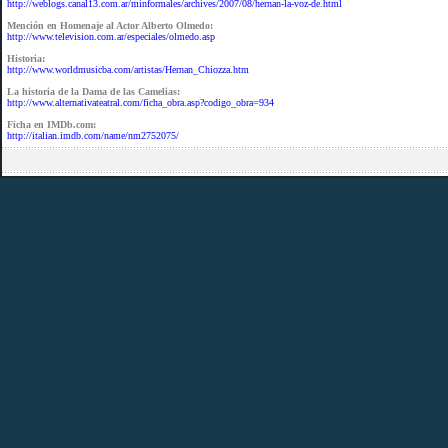
http://weblogs.canal13.com.ar/minformales/archives/2007/08/hernan-la-voz-de.html
Mención en Homenaje al Actor Alberto Olmedo:
http://www.television.com.ar/especiales/olmedo.asp
Historia:
http://www.worldmusicba.com/artistas/Hernan_Chiozza.htm
La historia de la Dama de las Camelias:
http://www.alternativateatral.com/ficha_obra.asp?codigo_obra=934
Ficha en IMDb.com:
http://italian.imdb.com/name/nm2752075/