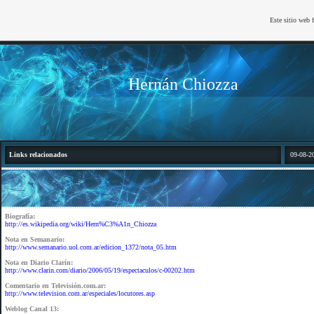
Este sitio web 
Hernán Chiozza
Links relacionados
09-08-2
Biografía:
http://es.wikipedia.org/wiki/Hern%C3%A1n_Chiozza
Nota en Semanario:
http://www.semanario.uol.com.ar/edicion_1372/nota_05.htm
Nota en Diario Clarín:
http://www.clarin.com/diario/2006/05/19/espectaculos/c-00202.htm
Comentario en Televisión.com.ar:
http://www.television.com.ar/especiales/locutores.asp
Weblog Canal 13: